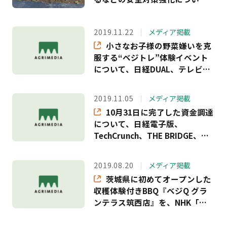
て、NHK「おはよう日本」でご
紹介いただきました
2019.11.22
メディア掲載
小さなお子様の野菜嫌いを克
服する“ベジトレ”体験イベント
について、日経DUAL、テレビ神
奈川「猫のひたいほどワイ
ド」、神奈川新聞、OCEANS
2019.11.05
メディア掲載
WEB、ReseMom等でご紹介いた
10月31日に完了した資金調達
だきました。
について、日経電子版、
TechCrunch、THE BRIDGE、
TECHABLE、創業手帳、植物工
場・農業ビジネスオンラインな
2019.08.20
メディア掲載
ど、多数のメディアでご紹介い
茨城県に初めてオープンした
ただきました
収穫体験付きBBQ『ベジQ グラ
ンテラス筑西店』を、NHK「い
ば6」、TBS「Nスタ」、フジテ
レビ「とくダネ！」、テレビ東