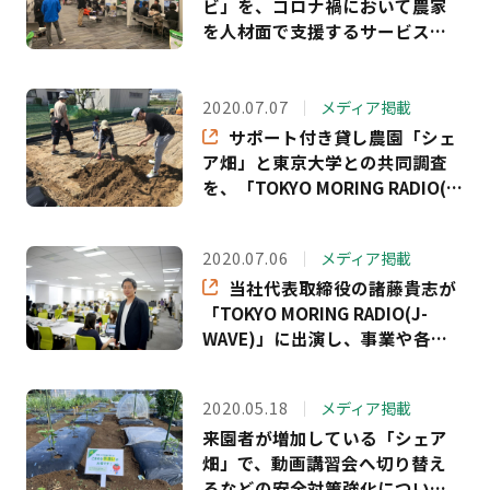
ビ」を、コロナ禍において農家
を人材面で支援するサービスと
して「報道ライブインサイド
OUT（BSイレブン）」「日本農
業新聞」「農村ニュース」で取
2020.07.07
メディア掲載
り上げていただきました
サポート付き貸し農園「シェ
ア畑」と東京大学との共同調査
を、「TOKYO MORING RADIO(J-
WAVE)」「withinformation」
「JAcom」で取り上げていただ
2020.07.06
メディア掲載
きました
当社代表取締役の諸藤貴志が
「TOKYO MORING RADIO(J-
WAVE)」に出演し、事業や各サ
ービスについてのインタビュー
を受けました
2020.05.18
メディア掲載
来園者が増加している「シェア
畑」で、動画講習会へ切り替え
るなどの安全対策強化につい