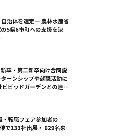
自治体を選定― 農林水産省
の5県6市町への支援を決
―
た新卒・第二新卒向け合同説
インターンシップや就職活動に
社ビビッドガーデンとの連携
職・転職フェア参加者の
催で133社出展・ 629名来