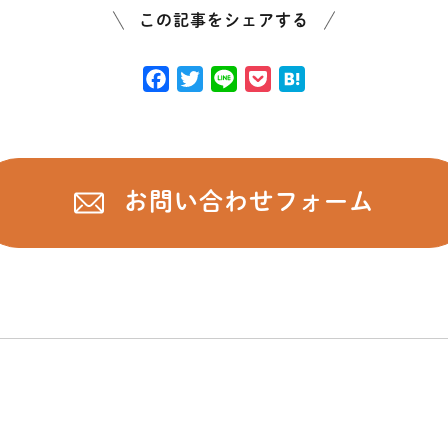
この記事をシェアする
F
T
L
P
H
a
w
i
o
a
c
i
n
c
t
e
t
e
k
e
b
t
e
n
お問い合わせフォーム
o
e
t
a
o
r
k