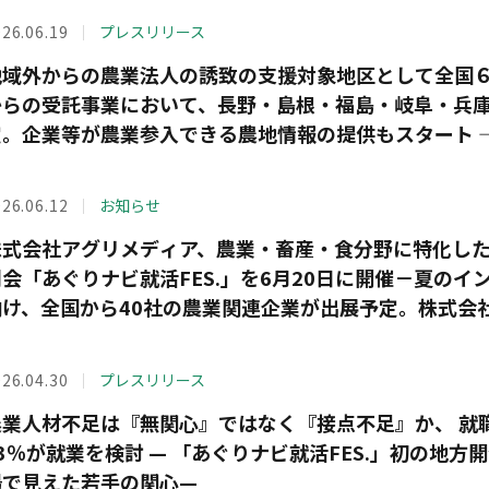
26.06.19
プレスリリース
地域外からの農業法人の誘致の支援対象地区として全国６
からの受託事業において、長野・島根・福島・岐阜・兵庫
定。企業等が農業参入できる農地情報の提供もスタート 
26.06.12
お知らせ
株式会社アグリメディア、農業・畜産・食分野に特化し
明会「あぐりナビ就活FES.」を6月20日に開催－夏の
向け、全国から40社の農業関連企業が出展予定。株式会
も－
26.04.30
プレスリリース
農業人材不足は『無関心』ではなく『接点不足』か、 就
3％が就業を検討 — 「あぐりナビ就活FES.」初の地方開
場で見えた若手の関心—