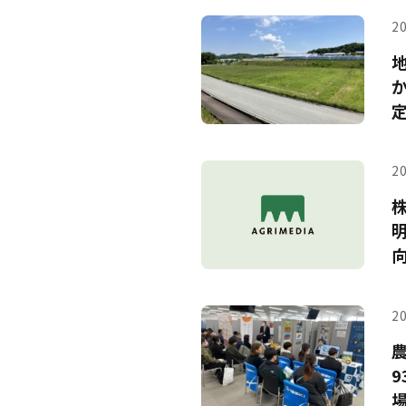
20
20
20
9