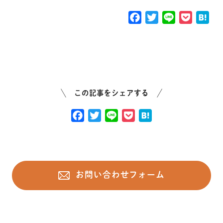
F
T
L
P
H
a
w
i
o
a
c
i
n
c
t
e
t
e
k
e
b
t
e
n
o
e
t
a
o
r
この記事をシェアする
k
F
T
L
P
H
a
w
i
o
a
c
i
n
c
t
e
t
e
k
e
b
t
e
n
お問い合わせフォーム
o
e
t
a
o
r
k