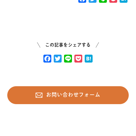
a
w
i
o
a
c
i
n
c
t
e
t
e
k
e
b
t
e
n
o
e
t
a
o
r
この記事をシェアする
k
F
T
L
P
H
a
w
i
o
a
c
i
n
c
t
e
t
e
k
e
b
t
e
n
お問い合わせフォーム
o
e
t
a
o
r
k