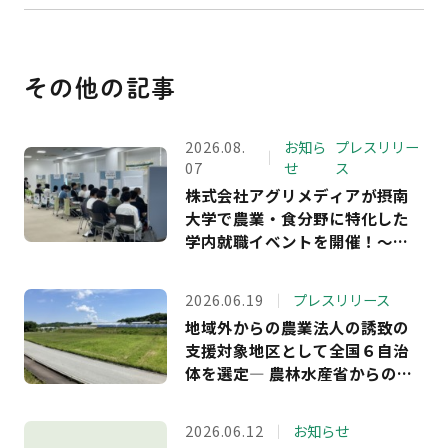
その他の記事
2026.08.
お知ら
プレスリリー
07
せ
ス
株式会社アグリメディアが摂南
大学で農業・食分野に特化した
学内就職イベントを開催！～学
生アンケート回答者の満足度
100％ 、約9割が「農業界への理
2026.06.19
プレスリリース
解が深まった」と回答～
地域外からの農業法人の誘致の
支援対象地区として全国６自治
体を選定― 農林水産省からの受
託事業において、長野・島根・
福島・岐阜・兵庫の5県6市町へ
2026.06.12
お知らせ
の支援を決定。企業等が農業参