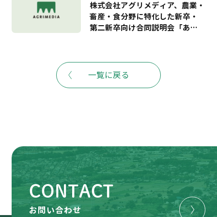
株式会社アグリメディア、農業・
入できる農地情報の提供もスタ
畜産・食分野に特化した新卒・
ート ―
第二新卒向け合同説明会「あぐ
りナビ就活FES.」を6月20日に開
催－夏のインターンシップや就
職活動に向け、全国から40社の
農業関連企業が出展予定。株式
一覧に戻る
会社ビビッドガーデンとの連携
も－
CONTACT
お問い合わせ