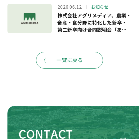
福島・岐阜・兵庫の5県6市町へ
2026.06.12
お知らせ
の支援を決定。企業等が農業参
株式会社アグリメディア、農業・
入できる農地情報の提供もスタ
畜産・食分野に特化した新卒・
ート ―
第二新卒向け合同説明会「あぐ
りナビ就活FES.」を6月20日に開
催－夏のインターンシップや就
職活動に向け、全国から40社の
農業関連企業が出展予定。株式
一覧に戻る
会社ビビッドガーデンとの連携
も－
CONTACT