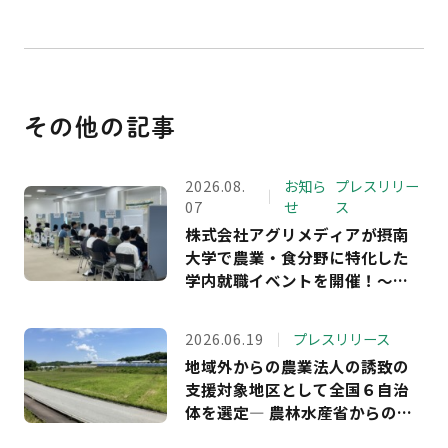
その他の記事
2026.08.
お知ら
プレスリリー
07
せ
ス
株式会社アグリメディアが摂南
大学で農業・食分野に特化した
学内就職イベントを開催！～学
生アンケート回答者の満足度
100％ 、約9割が「農業界への理
2026.06.19
プレスリリース
解が深まった」と回答～
地域外からの農業法人の誘致の
支援対象地区として全国６自治
体を選定― 農林水産省からの受
託事業において、長野・島根・