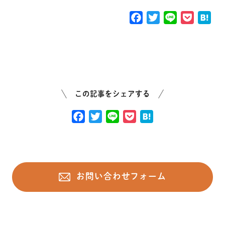
F
T
L
P
H
a
w
i
o
a
c
i
n
c
t
e
t
e
k
e
b
t
e
n
o
e
t
a
o
r
この記事をシェアする
k
F
T
L
P
H
a
w
i
o
a
c
i
n
c
t
e
t
e
k
e
b
t
e
n
お問い合わせフォーム
o
e
t
a
o
r
k