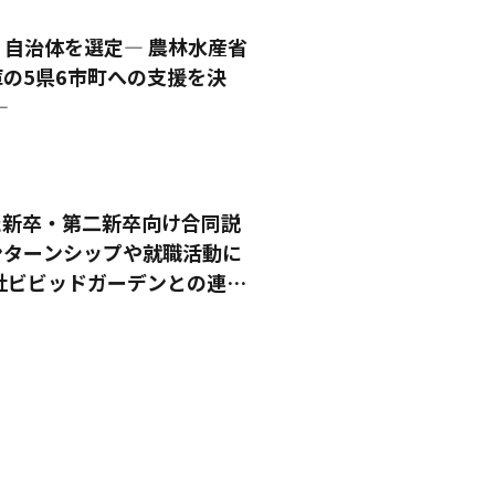
自治体を選定― 農林水産省
の5県6市町への支援を決
―
た新卒・第二新卒向け合同説
インターンシップや就職活動に
社ビビッドガーデンとの連携