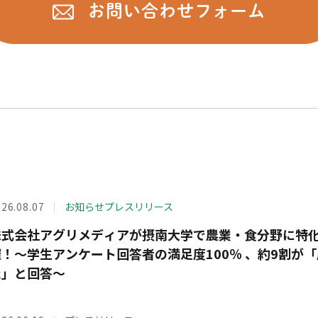
お問い合わせフォーム
o
e
t
a
o
r
k
26.08.07
お知らせ
プレスリリース
株式会社アグリメディアが摂南大学で農業・食分野に特
催！～学生アンケート回答者の満足度100％ 、約9割が
た」と回答～