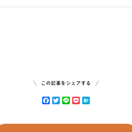
この記事をシェアする
F
T
L
P
H
a
w
i
o
a
c
i
n
c
t
e
t
e
k
e
b
t
e
n