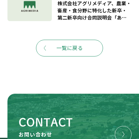
株式会社アグリメディア、農業・
入できる農地情報の提供もスタ
畜産・食分野に特化した新卒・
ート ―
第二新卒向け合同説明会「あぐ
りナビ就活FES.」を6月20日に開
催－夏のインターンシップや就
職活動に向け、全国から40社の
農業関連企業が出展予定。株式
一覧に戻る
会社ビビッドガーデンとの連携
も－
CONTACT
お問い合わせ