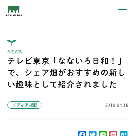
NEWS
テレビ東京「なないろ日和！」
で、シェア畑がおすすめの新し
い趣味として紹介されました
メディア掲載
2019.04.18
F
T
L
P
H