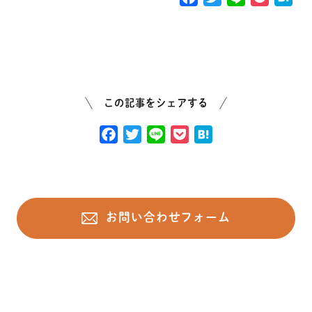
a
w
i
o
a
c
i
n
c
t
e
t
e
k
e
b
t
e
n
o
e
t
a
o
r
この記事をシェアする
k
F
T
L
P
H
a
w
i
o
a
c
i
n
c
t
e
t
e
k
e
b
t
e
n
お問い合わせフォーム
o
e
t
a
o
r
k