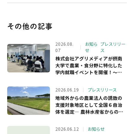
その他の記事
2026.08.
お知ら
プレスリリー
07
せ
ス
株式会社アグリメディアが摂南
大学で農業・食分野に特化した
学内就職イベントを開催！～学
生アンケート回答者の満足度
100％ 、約9割が「農業界への理
2026.06.19
プレスリリース
解が深まった」と回答～
地域外からの農業法人の誘致の
支援対象地区として全国６自治
体を選定― 農林水産省からの受
託事業において、長野・島根・
福島・岐阜・兵庫の5県6市町へ
2026.06.12
お知らせ
の支援を決定。企業等が農業参