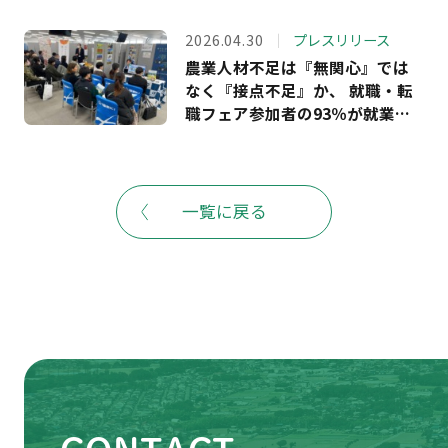
りナビ就活FES.」を6月20日に開
催－夏のインターンシップや就
2026.04.30
プレスリリース
職活動に向け、全国から40社の
農業人材不足は『無関心』では
農業関連企業が出展予定。株式
なく『接点不足』か、 就職・転
会社ビビッドガーデンとの連携
職フェア参加者の93％が就業を
も－
検討 — 「あぐりナビ就活FES.」
初の地方開催で133社出展・ 629
名来場で見えた若手の関心—
一覧に戻る