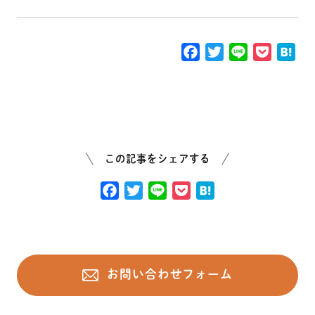
F
T
L
P
H
a
w
i
o
a
c
i
n
c
t
e
t
e
k
e
b
t
e
n
o
e
t
a
o
r
この記事をシェアする
k
F
T
L
P
H
a
w
i
o
a
c
i
n
c
t
e
t
e
k
e
b
t
e
n
お問い合わせフォーム
o
e
t
a
o
r