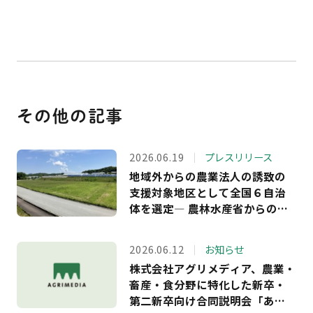
k
その他の記事
2026.06.19
プレスリリース
地域外からの農業法人の誘致の
支援対象地区として全国６自治
体を選定― 農林水産省からの受
託事業において、長野・島根・
福島・岐阜・兵庫の5県6市町へ
2026.06.12
お知らせ
の支援を決定。企業等が農業参
株式会社アグリメディア、農業・
入できる農地情報の提供もスタ
畜産・食分野に特化した新卒・
ート ―
第二新卒向け合同説明会「あぐ