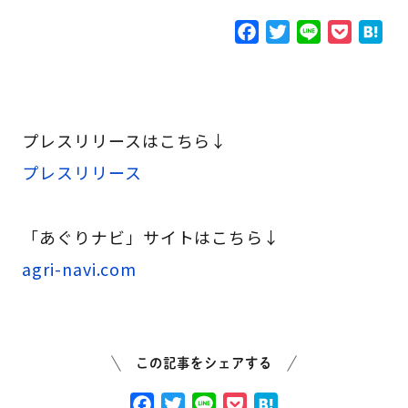
F
T
L
P
H
a
w
i
o
a
c
i
n
c
t
e
t
e
k
e
b
t
e
n
プレスリリースはこちら↓
o
e
t
a
プレスリリース
o
r
k
「あぐりナビ」サイトはこちら↓
agri-navi.com
この記事をシェアする
F
T
L
P
H