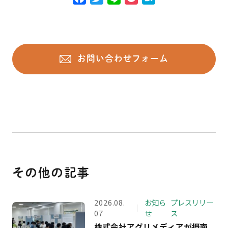
a
w
i
o
a
c
i
n
c
t
e
t
e
k
e
b
t
e
n
お問い合わせフォーム
o
e
t
a
o
r
k
その他の記事
2026.08.
お知ら
プレスリリー
07
せ
ス
株式会社アグリメディアが摂南