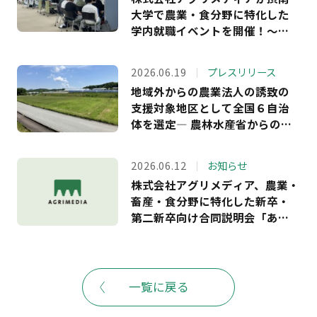
大学で農業・食分野に特化した
学内就職イベントを開催！～学
生アンケート回答者の満足度
100％ 、約9割が「農業界への理
2026.06.19
プレスリリース
解が深まった」と回答～
地域外からの農業法人の誘致の
支援対象地区として全国６自治
体を選定― 農林水産省からの受
託事業において、長野・島根・
福島・岐阜・兵庫の5県6市町へ
2026.06.12
お知らせ
の支援を決定。企業等が農業参
株式会社アグリメディア、農業・
入できる農地情報の提供もスタ
畜産・食分野に特化した新卒・
ート ―
第二新卒向け合同説明会「あぐ
りナビ就活FES.」を6月20日に開
催－夏のインターンシップや就
職活動に向け、全国から40社の
農業関連企業が出展予定。株式
一覧に戻る
会社ビビッドガーデンとの連携
も－