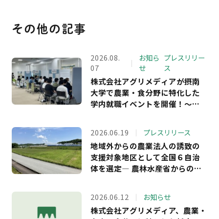
その他の記事
2026.08.
お知ら
プレスリリー
07
せ
ス
株式会社アグリメディアが摂南
大学で農業・食分野に特化した
学内就職イベントを開催！～学
生アンケート回答者の満足度
100％ 、約9割が「農業界への理
2026.06.19
プレスリリース
解が深まった」と回答～
地域外からの農業法人の誘致の
支援対象地区として全国６自治
体を選定― 農林水産省からの受
託事業において、長野・島根・
福島・岐阜・兵庫の5県6市町へ
2026.06.12
お知らせ
の支援を決定。企業等が農業参
株式会社アグリメディア、農業・
入できる農地情報の提供もスタ