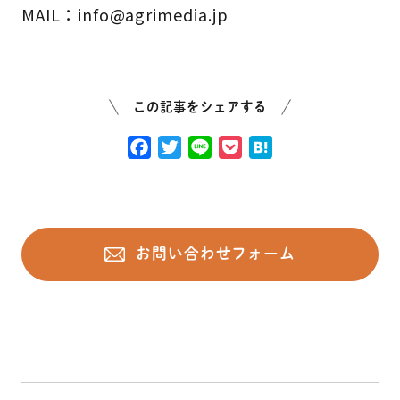
MAIL：info@agrimedia.jp
この記事をシェアする
F
T
L
P
H
a
w
i
o
a
c
i
n
c
t
e
t
e
k
e
b
t
e
n
お問い合わせフォーム
o
e
t
a
o
r
k