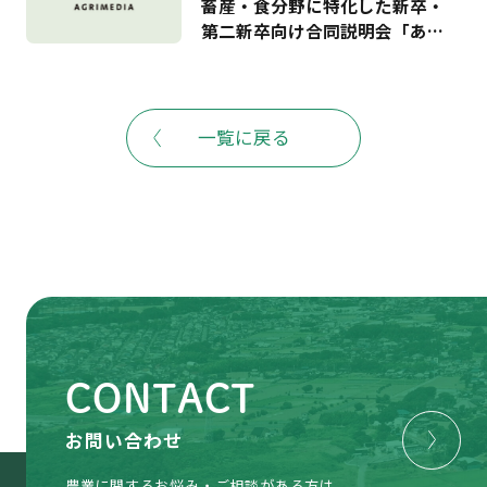
畜産・食分野に特化した新卒・
ート ―
第二新卒向け合同説明会「あぐ
りナビ就活FES.」を6月20日に開
催－夏のインターンシップや就
職活動に向け、全国から40社の
農業関連企業が出展予定。株式
一覧に戻る
会社ビビッドガーデンとの連携
も－
CONTACT
お問い合わせ
農業に関するお悩み・ご相談がある方は、