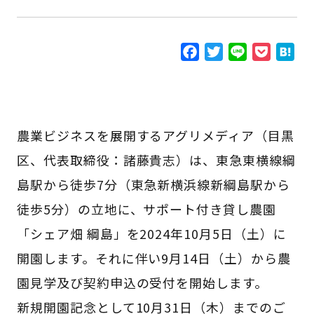
F
T
L
P
H
a
w
i
o
a
c
i
n
c
t
e
t
e
k
e
b
t
e
n
農業ビジネスを展開するアグリメディア（目黒
o
e
t
a
区、代表取締役：諸藤貴志）は、東急東横線綱
o
r
k
島駅から徒歩7分（東急新横浜線新綱島駅から
徒歩5分）の立地に、サポート付き貸し農園
「シェア畑 綱島」を2024年10月5日（土）に
開園します。それに伴い9月14日（土）から農
園見学及び契約申込の受付を開始します。
新規開園記念として10月31日（木）までのご