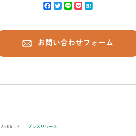
F
T
L
P
H
a
w
i
o
a
c
i
n
c
t
e
t
e
k
e
b
t
e
n
お問い合わせフォーム
o
e
t
a
o
r
k
26.06.19
プレスリリース