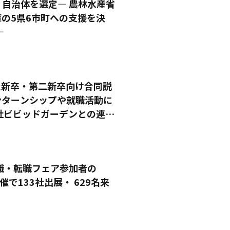
自治体を選定― 農林水産省
の5県6市町への支援を決
―
た新卒・第二新卒向け合同説
インターンシップや就職活動に
社ビビッドガーデンとの連携
職・転職フェア参加者の
催で133社出展・ 629名来