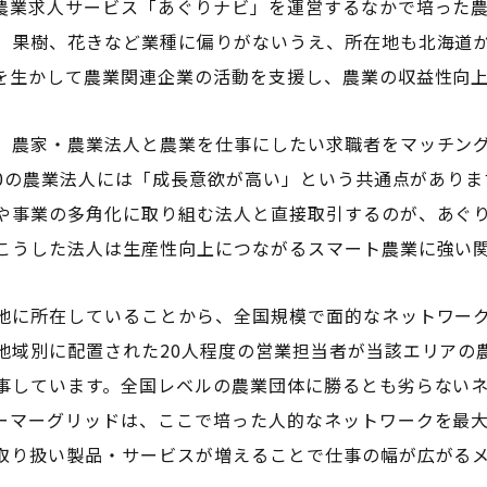
農業求人サービス「あぐりナビ」を運営するなかで培った
、果樹、花きなど業種に偏りがないうえ、所在地も北海道
を生かして農業関連企業の活動を支援し、農業の収益性向
、農家・農業法人と農業を仕事にしたい求職者をマッチン
900の農業法人には「成長意欲が高い」という共通点があり
や事業の多角化に取り組む法人と直接取引するのが、あぐ
こうした法人は生産性向上につながるスマート農業に強い
地に所在していることから、全国規模で面的なネットワー
地域別に配置された20人程度の営業担当者が当該エリアの
事しています。全国レベルの農業団体に勝るとも劣らない
ーマーグリッドは、ここで培った人的なネットワークを最
取り扱い製品・サービスが増えることで仕事の幅が広がる