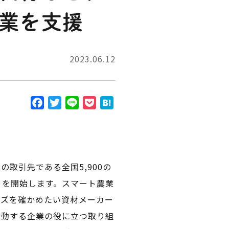
業を支援
2023.06.12
F
T
L
P
H
a
w
i
o
a
c
i
n
c
t
e
t
e
k
e
b
t
e
n
取引先である全国5,900の
o
e
t
a
o
r
」を開始します。スマート農業
k
ーズを確かめたい資材メーカー
活動する企業の役に立つ取り組