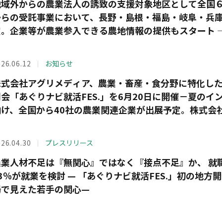
地域外からの農業法人の誘致の支援対象地区として全国６
からの受託事業において、長野・島根・福島・岐阜・兵庫
定。企業等が農業参入できる農地情報の提供もスタート 
26.06.12
お知らせ
株式会社アグリメディア、農業・畜産・食分野に特化し
明会「あぐりナビ就活FES.」を6月20日に開催－夏の
向け、全国から40社の農業関連企業が出展予定。株式会
も－
26.04.30
プレスリリース
農業人材不足は『無関心』ではなく『接点不足』か、 就
3％が就業を検討 — 「あぐりナビ就活FES.」初の地方開
場で見えた若手の関心—