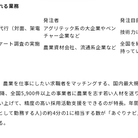
れる業務
発注者
発注目
代行（対面、架電
アグリテック系の大企業やベン
技術力
チャー企業など
ケート調査の実施
全国を
農業資材会社、流通系企業など
持って
、農業を仕事にしたい求職者をマッチングする、国内最大
以降、全国5,900件以上の事業者に農業を志す若い人材を
吸い上げて、精度の高い採用活動支援をできるのが特長。年
として勤務する人)の約4分の1に相当する数が「あぐりナ
る。